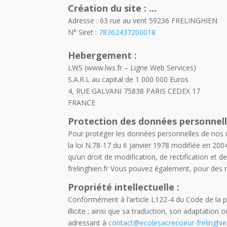
Création du site : …
Adresse : 63 rue au vent 59236 FRELINGHIEN
N° Siret :
78362437200018
Hebergement :
LWS (www.lws.fr – Ligne Web Services)
S.A.R.L au capital de 1 000 000 Euros
4, RUE GALVANI 75838 PARIS CEDEX 17
FRANCE
Protection des données personnell
Pour protéger les données personnelles de nos u
la loi N.78-17 du 6 janvier 1978 modifiée en 2004 
qu’un droit de modification, de rectification et
frelinghien.fr Vous pouvez également, pour des
Propriété intellectuelle :
Conformément à l’article L122-4 du Code de la pro
illicite ; ainsi que sa traduction, son adaptatio
adressant à
contact@ecolesacrecoeur-frelinghie