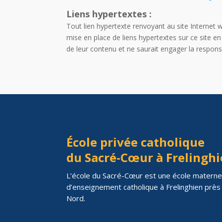
Liens hypertextes :
Tout lien hypertexte renvoyant au site Internet w
mise en place de liens hypertextes sur ce site e
de leur contenu et ne saurait engager la responsab
École privée catholique
du Sacré-Cœur à Frelingh
L’école du Sacré-Cœur est une école maternel
d’enseignement catholique à Frelinghien près d
Nord.