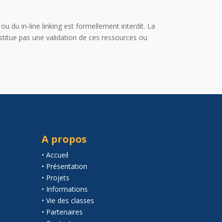
u du in-line linking est formellement interdit. La
nstitue pas une validation de ces ressources ou
A propos
• Accueil
• Présentation
• Projets
• Informations
• Vie des classes
• Partenaires