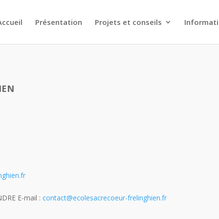
Accueil
Présentation
Projets et conseils
Informat
IEN
nghien.fr
ANDRE E-mail :
contact@ecolesacrecoeur-frelinghien.fr