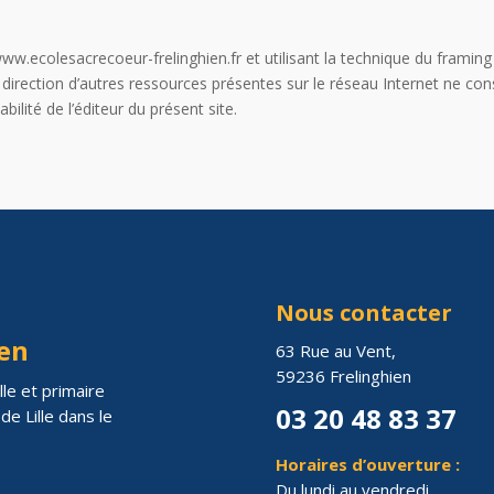
ww.ecolesacrecoeur-frelinghien.fr et utilisant la technique du framing o
n direction d’autres ressources présentes sur le réseau Internet ne co
ilité de l’éditeur du présent site.
Nous contacter
ien
63 Rue au Vent,
59236 Frelinghien
le et primaire
03 20 48 83 37
e Lille dans le
Horaires d’ouverture :
Du lundi au vendredi