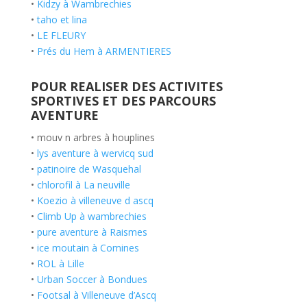
•
Kidzy à Wambrechies
•
taho et lina
•
LE FLEURY
•
Prés du Hem à ARMENTIERES
POUR REALISER DES ACTIVITES
SPORTIVES ET DES PARCOURS
AVENTURE
• mouv n arbres à houplines
•
lys aventure à wervicq sud
•
patinoire de Wasquehal
•
chlorofil à La neuville
•
Koezio à villeneuve d ascq
•
Climb Up à wambrechies
•
pure aventure à Raismes
•
ice moutain à Comines
•
ROL à Lille
•
Urban Soccer à Bondues
•
Footsal à Villeneuve d’Ascq