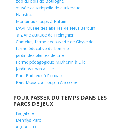
•
zoo du bois de Boulogne
•
musée aquariophile de dunkerque
•
Nausicaa
•
Manoir aux loups à Halluin
•
L’API Musée des abeilles de Neuf Berquin
•
la Z’Ane attitude de Frelinghien
•
Camélus, ferme découverte de Ghyvelde
•
ferme éducative de Lomme
•
jardin des plantes de Lille
•
Ferme pédagogique M.Dhenin à Lille
•
Jardin Vauban à Lille
•
Parc Barbieux à Roubaix
•
Parc Mosaïc à Houplin Ancoisne
POUR PASSER DU TEMPS DANS LES
PARCS DE JEUX
•
Bagatelle
•
Dennlys Parc
•
AQUALUD